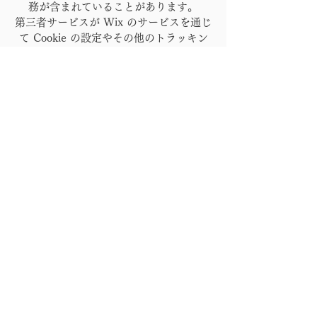
務が含まれていることがあります。
第三者サービスが Wix のサービスを通じ
て Cookie の設定やその他のトラッキン
グ技術を利用する場合、情報の収集と保
存方法に関して独自のポリシーを持って
いる可能性があることを考慮してくださ
い。このような外部のサービスにおいて
は、Wix のプライバシーポリシーは適用
されません。
詳しくは、当社ヘルプセンター記事
「
Cookie と Wix サイト
」を参照してく
ださい。
北海道三笠市の林業会社、製材
© 2026 horikawaringyou